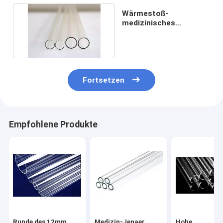
Wärmestoß-
medizinisches
Glasrohr-
transparentes
Borosilicat 5
Fortsetzen
Empfohlene Produkte
Runde des 12mm
Medizin-Jenaer
Hohe