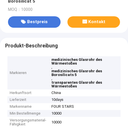
Borosilicat 5
MOQ：10000
Bestpreis
Kontakt
Produkt-Beschreibung
medizinisches Glasrohr des
Wärmestoßes
,
medizinisches Glasrohr des
Markieren
Borosilicats 5
,
transparentes Glasrohr des
Wärmestoßes
Herkunftsort
China
Lieferzeit
10days
Markenname
FOUR STARS
Min Bestellmenge
10000
Versorgungsmaterial-
10000
Fähigkeit