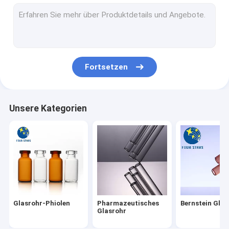
Borosilicat-Glas-Schläuche
Transparentes Glasrohr
Neutrales Glasrohr
Fortsetzen
Pharmazeutische Glasphiolen
Einspritzungs-Glasphiolen
Unsere Kategorien
Flüssige mündlichflasche
Überwurfmutter-Phiolen
Glasrohr-Phiolen
Pharmazeutisches
Bernstein Glas
Glasrohr