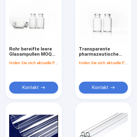
Rohr bereifte leere
Transparente
Glasampullen MOQ
pharmazeutische
1000 Stücke
Glasphiolen mit der
Holen Sie sich aktuelle Preis
Holen Sie sich aktuelle Preis
bereiften
Oberflächen-
Behandlung
verpackten im
Karton-Kasten
Kontakt
Kontakt
Haus
Produkte
Über uns