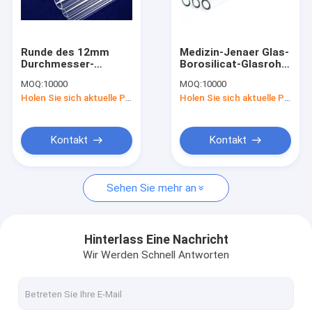
Fabrik-Ausflug
Qualitätskontrolle
Runde des 12mm
Medizin-Jenaer Glas-
Durchmesser-
Borosilicat-Glasrohr-
Treten Sie mit uns in Verbindung
Borosilicat-Glas-
säurehaltiges Oxid-
MOQ:
10000
MOQ:
10000
Schlauchfreien
Rohstoffe
Holen Sie sich aktuelle Preis
Holen Sie sich aktuelle Preis
raumes
Nachrichten
Fälle
Kontakt
Kontakt
Sehen Sie mehr an
Glasrohr-Phiolen
Pharmazeutisches Glasrohr
Hinterlass Eine Nachricht
Wir Werden Schnell Antworten
Bernstein Glas Rohr
Leere Glasampullen