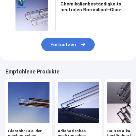
Chemikalienbeständigkeits-
neutrales Borosilicat-Glas-
Reagenzglas 1ml-20ml
Fortsetzen
Empfohlene Produkte
Glasrohr SGS der
Adiabatisches
Saures Alkali-
mechanisches
medizinisches
beständige kla