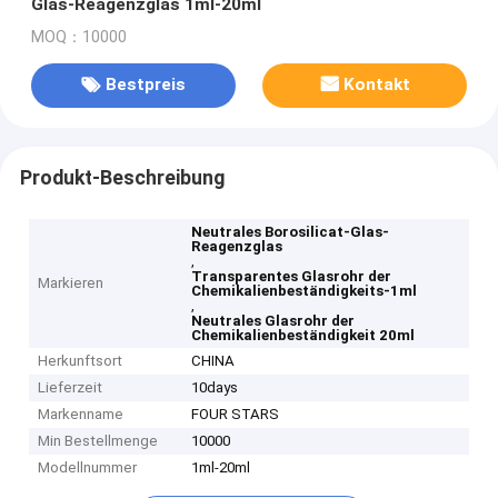
Glas-Reagenzglas 1ml-20ml
MOQ：10000
Bestpreis
Kontakt
Produkt-Beschreibung
Neutrales Borosilicat-Glas-
Reagenzglas
,
Transparentes Glasrohr der
Markieren
Chemikalienbeständigkeits-1ml
,
Neutrales Glasrohr der
Chemikalienbeständigkeit 20ml
Herkunftsort
CHINA
Lieferzeit
10days
Markenname
FOUR STARS
Min Bestellmenge
10000
Modellnummer
1ml-20ml