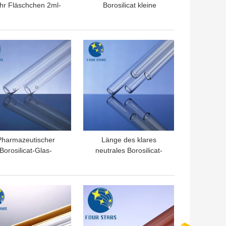
hr Fläschchen 2ml-
Borosilicat kleine
0ml Aqls planieren
Glasphiolen 2ml 3ml 5ml
TPREIS
BESTPREIS
Pharmazeutischer
Länge des klares
Borosilicat-Glas-
neutrales Borosilicat-
äuche des Glasrohr-
medizinische Glasrohr-
50 des Löschungs-
1500mm
16mm
TPREIS
BESTPREIS