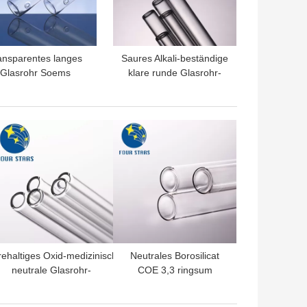
ansparentes langes
Saures Alkali-beständige
Glasrohr Soems
klare runde Glasrohr-
lasrohr-ISO15378
Wandstärke 0.5-1.6mm
TPREIS
BESTPREIS
ehaltiges Oxid-medizinische
Neutrales Borosilicat
neutrale Glasrohr-
COE 3,3 ringsum
eraturwechselbeständigkeit
hitzebeständige
1-20ml
Glasrohre ISO15378