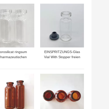
TPREIS
BESTPREIS
orosilicat ringsum
EINSPRITZUNGS-Glas
harmazeutischen
Vial With Stopper freien
smund der phiolen-
Raumes ISO 2R Röhren
3mm mit Stopper
TPREIS
BESTPREIS