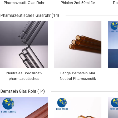
Pharmazeutik Glas Rohr
Phiolen 2ml-50ml für
Ro
Fläschchen 2ml 7ml
flüssiges/Pulver
5
10ml
Pharmazeutisches Glasrohr
(14)
BESTPREIS
BESTPREIS
BES
Neutrales Borosilicat-
Länge Bernstein Klar
pharmazeutisches
Neutral Pharmazeutik
Glasrohr OD6-32mm
Glas-Rohr-COE 5,0
Schl
säurebeständig
1500mm
FS
Bernstein Glas Rohr
(14)
BESTPREIS
BESTPREIS
BES