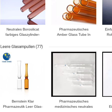
Neutrales Borosilicat
Pharmazeutisches
Einf
farbiges Glaszylinder-
Amber Glass Tube In
Roh
Rohr Bernstein Glas
Chemistry Labor des
20m
Rohrs 1ml-20ml
Siebdruck-6-35mm
Leere Glasampullen
(77)
BESTPREIS
BESTPREIS
BES
Bernstein Klar
Pharmazeutisches
Pharmazeutik Leer Glas-
medizinisches neutrales
E
Ampullen YBB/ISO 1ml
Borosilicat-leere