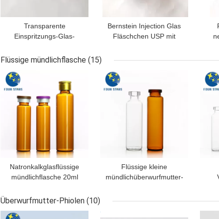
Transparente
Bernstein Injection Glas
Einspritzungs-Glas-
Fläschchen USP mit
ne
Phiolen-Mini-sterile
Gummistopfen
Phiolen 10Ml
G
Flüssige mündlichflasche
(15)
BESTPREIS
BESTPREIS
BES
Natronkalkglasflüssige
Flüssige kleine
mündlichflasche 20ml
mündlichüberwurfmutter-
ISO15378
Glasphiolen ISO15378
R
Bernstein Glas Bottless
mün
Überwurfmutter-Phiolen
(10)
20ml
ber
BESTPREIS
BESTPREIS
BES