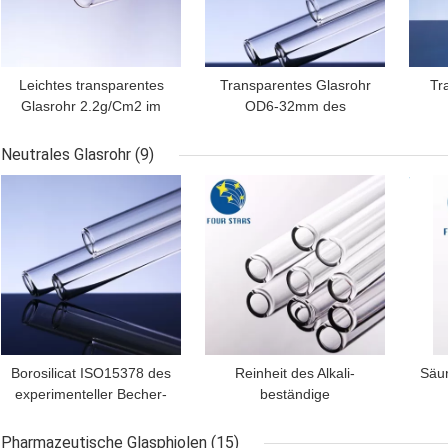
Leichtes transparentes
Transparentes Glasrohr
Tr
Glasrohr 2.2g/Cm2 im
OD6-32mm des
Chemie-Labor
Niederfluss-Widerstand-
G
Borosilicat-5,0
Neutrales Glasrohr
(9)
BESTPREIS
BESTPREIS
BES
Borosilicat ISO15378 des
Reinheit des Alkali-
Säur
experimenteller Becher-
beständige
neutrales Glasrohr-COE
pharmazeutische
Temp
3,3
neutrale Glasrohr-
Pharmazeutische Glasphiolen
(15)