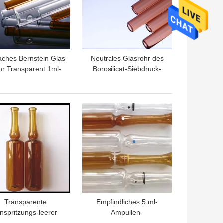
aches Bernstein Glas
Neutrales Glasrohr des
r Transparent 1ml-
Borosilicat-Siebdruck-
l des offenen Endes
Bernstein-10ml benutzt
ODM
im Labor
TPREIS
BESTPREIS
Transparente
Empfindliches 5 ml-
inspritzungs-leerer
Ampullen-
Glasampullen 3ml
Steuerantibiotische