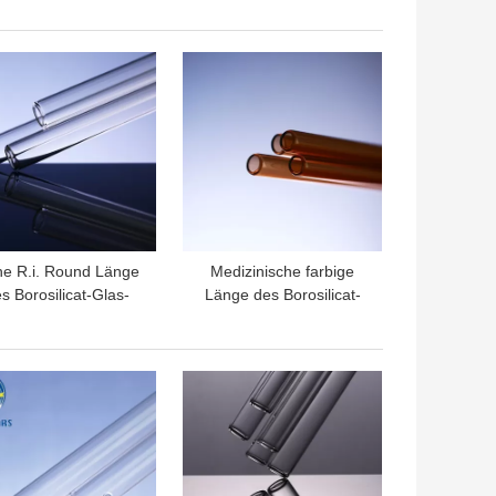
dizinischer Ampule
Glasflasche
TPREIS
BESTPREIS
e R.i. Round Länge
Medizinische farbige
s Borosilicat-Glas-
Länge des Borosilicat-
lauch1250-1800mm
Glasrohr-großen
Durchmesser-1250-
1800mm
TPREIS
BESTPREIS