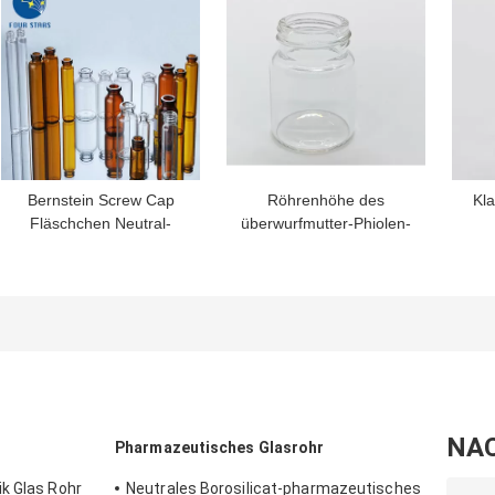
Bernstein Screw Cap
Röhrenhöhe des
Kl
Fläschchen Neutral-
überwurfmutter-Phiolen-
Borosilicat-Glas des
Durchmesser-25.75mm
B
freien Raumes 10ml
35mm
Üb
NA
Pharmazeutisches Glasrohr
k Glas Rohr
Neutrales Borosilicat-pharmazeutisches