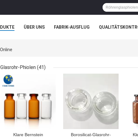
ODUKTE
ÜBER UNS
FABRIK-AUSFLUG
QUALITÄTSKONTR
N
FÄLLE
 Online
Glasrohr-Phiolen
(41)
BESTPREIS
BESTPREIS
BES
Klare Bernstein
Borosilicat-Glasrohr-
Kl