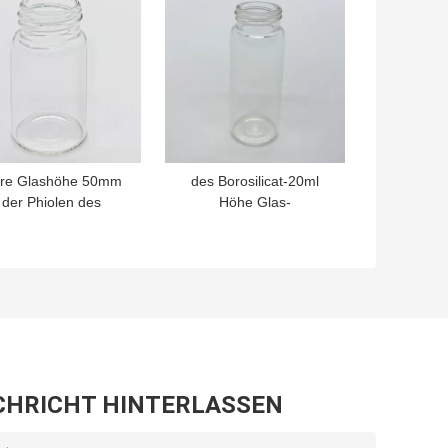
are Glashöhe 50mm
des Borosilicat-20ml
der Phiolen des
Höhe Glas-
orosilicat-5,0 der
Überwurfmutter-der
erwurfmutter-15ml
Phiolen-66.5mm
CHRICHT HINTERLASSEN