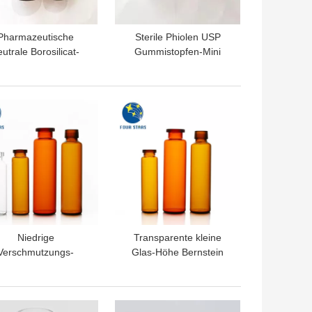
Pharmazeutische
Sterile Phiolen USP
utrale Borosilicat-
Gummistopfen-Mini
Einspritzungs-
Glass Vialss 2ml-50ml
lasphiolen 3ml 5ml
USPs
TPREIS
BESTPREIS
Niedrige
Transparente kleine
Verschmutzungs-
Glas-Höhe Bernstein
öhrenglasflüssige
Oral Liquid Bottle
dlichflaschen-klare
Fläschchen 102mm
nsteinfarbige Phiole
TPREIS
BESTPREIS
10ml