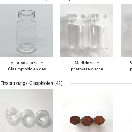
99,95%
BESTPREIS
BESTPREIS
BES
pharmazeutische
Medizinische
B
Glasimpfphiolen des
pharmazeutische
p
freien Raumes 2ml mit
Glasglasphiolen-Größe
Gla
Gummistopfen-
16x35mm der phiolen-
1
Einspritzungs-Glasphiolen
(42)
Aluminiumkappen
2R
BESTPREIS
BESTPREIS
BES