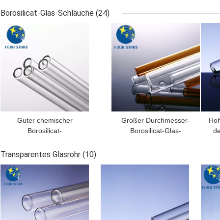
Ampule
Glasampullen 1ml-40ml
me
Borosilicat-Glas-Schläuche
(24)
BESTPREIS
BESTPREIS
BES
Guter chemischer
Großer Durchmesser-
Hoh
Borosilicat-
Borosilicat-Glas-
de
Glasschläuche der
Schlauchtemperaturbeständiger
Sch
Stabilitäts-ISO15378 für
SGS
Transparentes Glasrohr
(10)
flüssige Medizin
BESTPREIS
BESTPREIS
BES