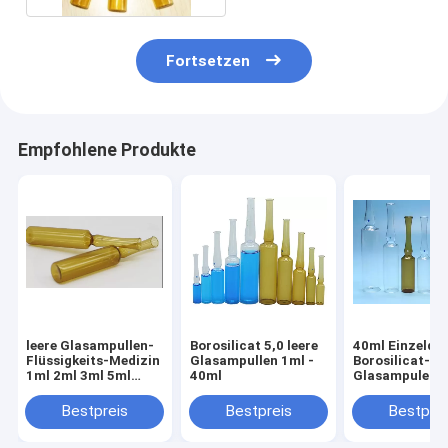
Fortsetzen
Empfohlene Produkte
leere Glasampullen-
Borosilicat 5,0 leere
40ml Einzeldos
Flüssigkeits-Medizin
Glasampullen 1ml -
Borosilicat-5,
1ml 2ml 3ml 5ml
40ml
Glasampule-
10ml
einfaches offe
Ende
Bestpreis
Bestpreis
Bestprei