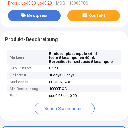
Preis：usd0.03-usd0.20
MOQ：10000PCS
Bestpreis
Kontakt
Produkt-Beschreibung
,
Eindosenglasampule 40ml
Markieren
,
leere Glasampullen 40ml
Borosilicateinzeldosis Glasampule
Herkunftsort
China
Lieferzeit
10days-30days
Markenname
FOUR STARS
Min Bestellmenge
10000PCS
Preis
usd0.03-usd0.20
Sehen Sie mehr an