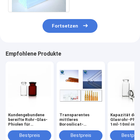
2ml-50ml
Fortsetzen
Empfohlene Produkte
Kundengebundene
Transparentes
Kapazität der
bereifte Rohr-Glas-
mittleres
Glasrohr-Phio
Phiolen für
Borosilicat-
1ml-10ml im K
Laborgebrauch
Ampullen-Rohr für
Kasten für B2B
Laborgebrauch
Käufer
Bestpreis
Bestpreis
Bestprei