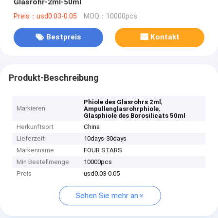
Glasrohr-2ml-50ml
Preis：usd0.03-0.05
MOQ：10000pcs
Bestpreis
Kontakt
Produkt-Beschreibung
,
Phiole des Glasrohrs 2ml
Markieren
,
Ampullenglasrohrphiole
Glasphiole des Borosilicats 50ml
Herkunftsort
China
Lieferzeit
10days-30days
Markenname
FOUR STARS
Min Bestellmenge
10000pcs
Preis
usd0.03-0.05
Sehen Sie mehr an