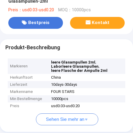
Glasampullen-2ml
Preis：usd0.03-usd0.20
MOQ：10000pcs
Bestpreis
Kontakt
Produkt-Beschreibung
,
leere Glasampullen 2ml
Markieren
,
Laborleere Glasampullen
leere Flasche der Ampulle 2ml
Herkunftsort
China
Lieferzeit
10days-30days
Markenname
FOUR STARS
Min Bestellmenge
10000pcs
Preis
usd0.03-usd0.20
Sehen Sie mehr an