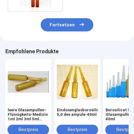
Fortsetzen
Empfohlene Produkte
leere Glasampullen-
Eindosenglasborosilicat
Borosilicat 5,0
Flüssigkeits-Medizin
5,0 des ampule-40ml
Glasampullen 
1ml 2ml 3ml 5ml
40ml
10ml
Bestpreis
Bestpreis
Bestprei