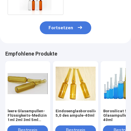
Fortsetzen
Empfohlene Produkte
leere Glasampullen-
Eindosenglasborosilicat
Borosilicat 5,0
Flüssigkeits-Medizin
5,0 des ampule-40ml
Glasampullen 
1ml 2ml 3ml 5ml
40ml
10ml
Bestpreis
Bestpreis
Bestprei