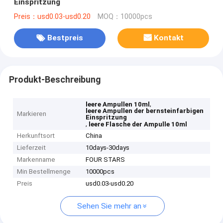
Einspritzung
Preis：usd0.03-usd0.20
MOQ：10000pcs
Bestpreis
Kontakt
Produkt-Beschreibung
,
leere Ampullen 10ml
leere Ampullen der bernsteinfarbigen
Markieren
Einspritzung
,
leere Flasche der Ampulle 10ml
Herkunftsort
China
Lieferzeit
10days-30days
Markenname
FOUR STARS
Min Bestellmenge
10000pcs
Preis
usd0.03-usd0.20
Sehen Sie mehr an