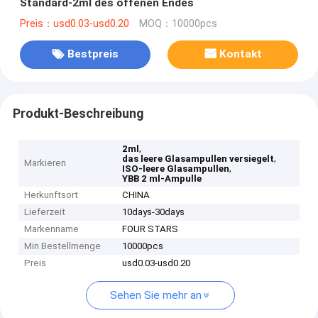
Standard-2ml des offenen Endes
Preis：usd0.03-usd0.20
MOQ：10000pcs
Bestpreis
Kontakt
Produkt-Beschreibung
,
2ml
,
das leere Glasampullen versiegelt
Markieren
,
ISO-leere Glasampullen
YBB 2 ml-Ampulle
Herkunftsort
CHINA
Lieferzeit
10days-30days
Markenname
FOUR STARS
Min Bestellmenge
10000pcs
Preis
usd0.03-usd0.20
Sehen Sie mehr an