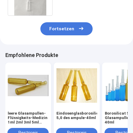
Standard-2ml des offenen
Endes
Fortsetzen
Empfohlene Produkte
leere Glasampullen-
Eindosenglasborosilicat
Borosilicat 5,0
Flüssigkeits-Medizin
5,0 des ampule-40ml
Glasampullen 
1ml 2ml 3ml 5ml
40ml
10ml
Bestpreis
Bestpreis
Bestprei