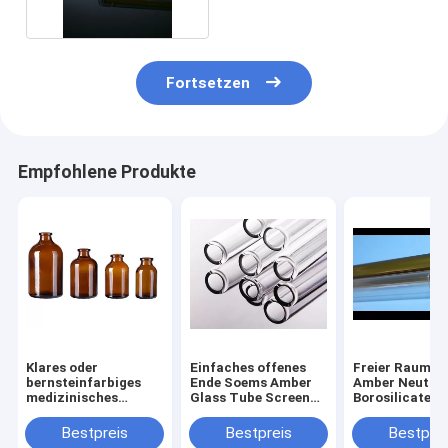
Fortsetzen
Empfohlene Produkte
Klares oder
Einfaches offenes
Freier Raum o
bernsteinfarbiges
Ende Soems Amber
Amber Neutral
medizinisches
Glass Tube Screen
Borosilicate T
neutrales Borosilicat
Printing
medizinische
der Glasflaschen-
Verwendung 1
Bestpreis
Bestpreis
Bestprei
1ml
20ml