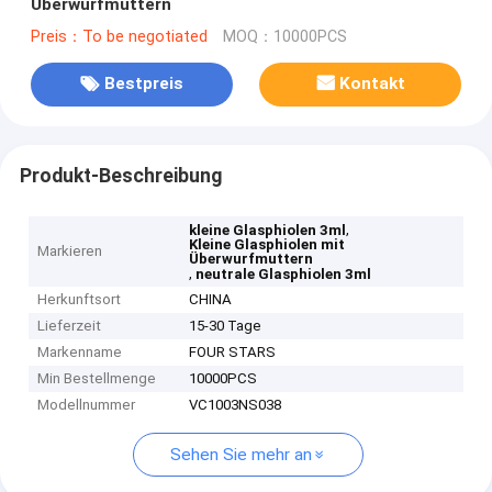
Überwurfmuttern
Preis：To be negotiated
MOQ：10000PCS
Bestpreis
Kontakt
Produkt-Beschreibung
,
kleine Glasphiolen 3ml
Kleine Glasphiolen mit
Markieren
Überwurfmuttern
,
neutrale Glasphiolen 3ml
Herkunftsort
CHINA
Lieferzeit
15-30 Tage
Markenname
FOUR STARS
Min Bestellmenge
10000PCS
Modellnummer
VC1003NS038
Sehen Sie mehr an