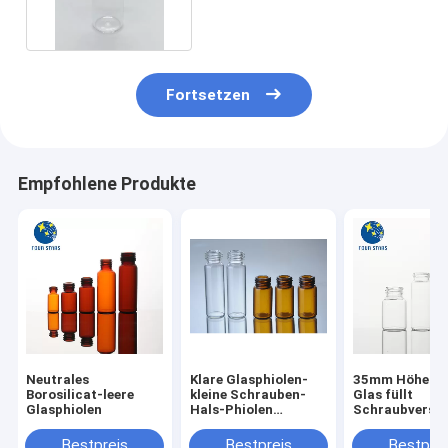
Fortsetzen
Empfohlene Produkte
Neutrales
Klare Glasphiolen-
35mm Höhen-k
Borosilicat-leere
kleine Schrauben-
Glas füllt
Glasphiolen
Hals-Phiolen
Schraubversch
Bernstein
ab
Pharmazeutiks 30ml
Bestpreis
Bestpreis
Bestprei